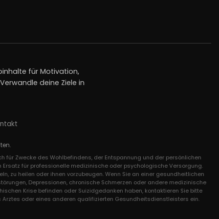
inhalte für Motivation,
erwandle deine Ziele in
ntakt
ten.
lich für Zwecke des Wohlbefindens, der Entspannung und der persönlichen
n Ersatz für professionelle medizinische oder psychologische Versorgung.
ln, zu heilen oder ihnen vorzubeugen. Wenn Sie an einer gesundheitlichen
gststörungen, Depressionen, chronische Schmerzen oder andere medizinische
chischen Krise befinden oder Suizidgedanken haben, kontaktieren Sie bitte
 Arztes oder eines anderen qualifizierten Gesundheitsdienstleisters ein.