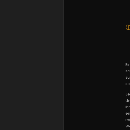
Ei
sc
su
sc
Je
dr
Ih
ei
ma
Wo