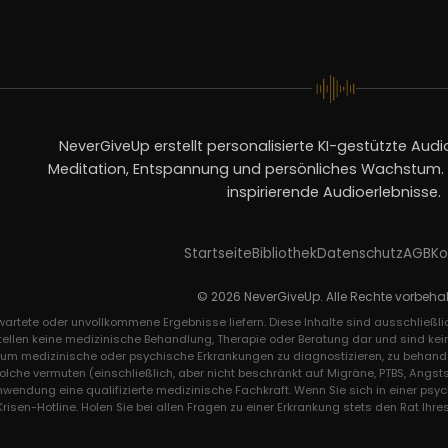
NeverGiveUp erstellt personalisierte KI-gestützte Audio
Meditation, Entspannung und persönliches Wachstum. V
inspirierende Audioerlebnisse.
Startseite
Bibliothek
Datenschutz
AGB
Ko
© 2026 NeverGiveUp. Alle Rechte vorbehal
rwartete oder unvollkommene Ergebnisse liefern. Diese Inhalte sind ausschließ
tellen keine medizinische Behandlung, Therapie oder Beratung dar und sind kei
, um medizinische oder psychische Erkrankungen zu diagnostizieren, zu behande
solche vermuten (einschließlich, aber nicht beschränkt auf Migräne, PTBS, An
Anwendung eine qualifizierte medizinische Fachkraft. Wenn Sie sich in einer psy
sen-Hotline. Holen Sie bei allen Fragen zu einer Erkrankung stets den Rat Ihres