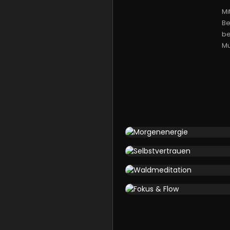
Mi
Be
be
Mu