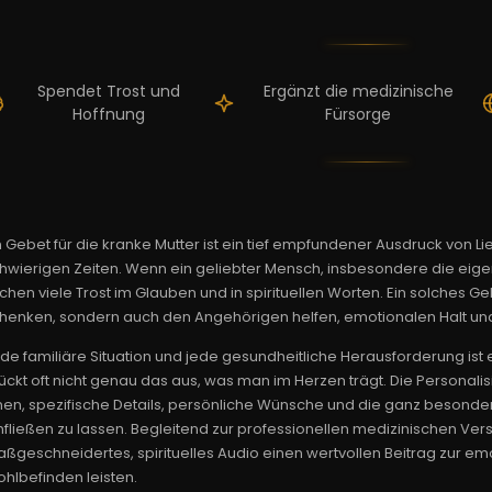
Spendet Trost und
Ergänzt die medizinische
Hoffnung
Fürsorge
n Gebet für die kranke Mutter ist ein tief empfundener Ausdruck von L
hwierigen Zeiten. Wenn ein geliebter Mensch, insbesondere die eigene
chen viele Trost im Glauben und in spirituellen Worten. Ein solches Geb
henken, sondern auch den Angehörigen helfen, emotionalen Halt und 
de familiäre Situation und jede gesundheitliche Herausforderung ist e
ückt oft nicht genau das aus, was man im Herzen trägt. Die Personali
nen, spezifische Details, persönliche Wünsche und die ganz besonder
nfließen zu lassen. Begleitend zur professionellen medizinischen Ve
ßgeschneidertes, spirituelles Audio einen wertvollen Beitrag zur e
hlbefinden leisten.