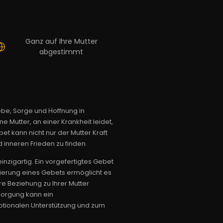
Ganz auf Ihre Mutter
abgestimmt
iebe, Sorge und Hoffnung in
 Mutter, an einer Krankheit leidet,
et kann nicht nur der Mutter Kraft
inneren Frieden zu finden.
inzigartig. Ein vorgefertigtes Gebet
sierung eines Gebets ermöglicht es
e Beziehung zu Ihrer Mutter
rsorgung kann ein
motionalen Unterstützung und zum