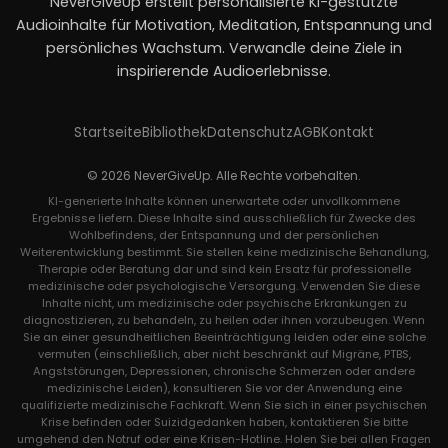
NeverGiveUp erstellt personalisierte KI-gestützte
Audioinhalte für Motivation, Meditation, Entspannung und
persönliches Wachstum. Verwandle deine Ziele in
inspirierende Audioerlebnisse.
Startseite
Bibliothek
Datenschutz
AGB
Kontakt
© 2026 NeverGiveUp. Alle Rechte vorbehalten.
KI-generierte Inhalte können unerwartete oder unvollkommene
Ergebnisse liefern. Diese Inhalte sind ausschließlich für Zwecke des
Wohlbefindens, der Entspannung und der persönlichen
Weiterentwicklung bestimmt. Sie stellen keine medizinische Behandlung,
Therapie oder Beratung dar und sind kein Ersatz für professionelle
medizinische oder psychologische Versorgung. Verwenden Sie diese
Inhalte nicht, um medizinische oder psychische Erkrankungen zu
diagnostizieren, zu behandeln, zu heilen oder ihnen vorzubeugen. Wenn
Sie an einer gesundheitlichen Beeinträchtigung leiden oder eine solche
vermuten (einschließlich, aber nicht beschränkt auf Migräne, PTBS,
Angststörungen, Depressionen, chronische Schmerzen oder andere
medizinische Leiden), konsultieren Sie vor der Anwendung eine
qualifizierte medizinische Fachkraft. Wenn Sie sich in einer psychischen
Krise befinden oder Suizidgedanken haben, kontaktieren Sie bitte
umgehend den Notruf oder eine Krisen-Hotline. Holen Sie bei allen Fragen