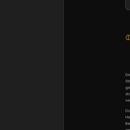
Di
St
ge
da
ve
Da
He
Be
an