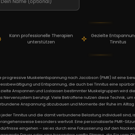
Kann professionelle Therapien
Gezielte Entspannun
unterstützen
Tinnitus
e progressive Muskelentspannung nach Jacobson (PMR) ist eine be
ressbewältigung und Entspannung, die auch bei Tinnitus eine spürbar
zielte Anspannen und Loslassen bestimmter Muskelgruppen wird d
s Nervensystem beruhigt. Viele Betroffene nutzen diese Technik, u
rbundene Anspannung abzubauen und Momente der Ruhe im Alltag z
 jeder Tinnitus und die damit verbundene Belastung individuell sind,
rangehensweise besonders wertvoll. Eine personalisierte PMR-Sitzun
dürfnisse eingehen – sei es durch eine Fokussierung auf den Nacken
gepasste Dauer oder eine besonders sanfte Stimme, die Sie vom Ohr