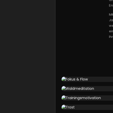
En
Mi
Ja
we
ei
Ih