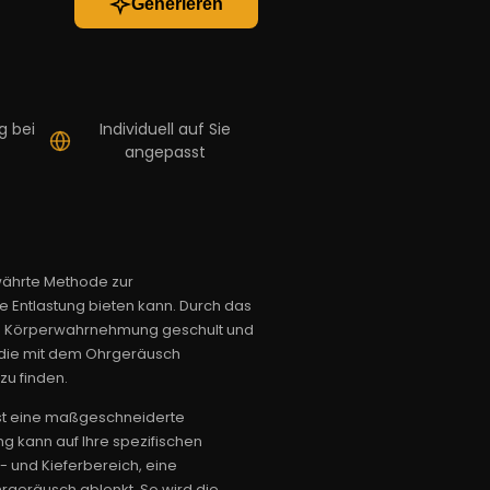
Generieren
g bei
Individuell auf Sie
angepasst
währte Methode zur
e Entlastung bieten kann. Durch das
ie Körperwahrnehmung geschult und
m die mit dem Ohrgeräusch
u finden.
 ist eine maßgeschneiderte
g kann auf Ihre spezifischen
- und Kieferbereich, eine
geräusch ablenkt. So wird die