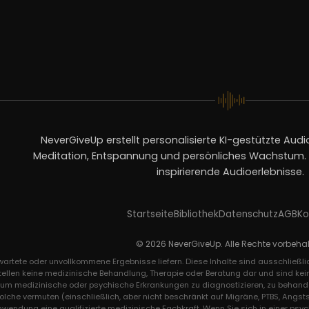
NeverGiveUp erstellt personalisierte KI-gestützte Audio
Meditation, Entspannung und persönliches Wachstum. V
inspirierende Audioerlebnisse.
Startseite
Bibliothek
Datenschutz
AGB
Ko
© 2026 NeverGiveUp. Alle Rechte vorbehal
rwartete oder unvollkommene Ergebnisse liefern. Diese Inhalte sind ausschließ
tellen keine medizinische Behandlung, Therapie oder Beratung dar und sind kei
, um medizinische oder psychische Erkrankungen zu diagnostizieren, zu behande
solche vermuten (einschließlich, aber nicht beschränkt auf Migräne, PTBS, An
Anwendung eine qualifizierte medizinische Fachkraft. Wenn Sie sich in einer psy