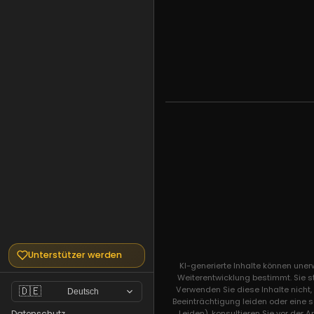
Unterstützer werden
KI-generierte Inhalte können une
Weiterentwicklung bestimmt. Sie s
Verwenden Sie diese Inhalte nicht
🇩🇪
Deutsch
Beeinträchtigung leiden oder eine 
Leiden), konsultieren Sie vor der 
Datenschutz