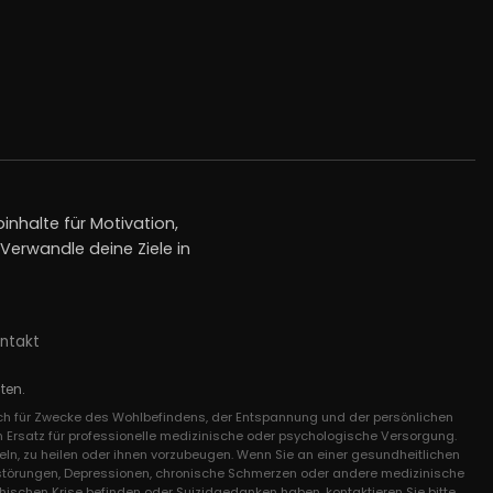
inhalte für Motivation,
erwandle deine Ziele in
ntakt
ten.
lich für Zwecke des Wohlbefindens, der Entspannung und der persönlichen
n Ersatz für professionelle medizinische oder psychologische Versorgung.
ln, zu heilen oder ihnen vorzubeugen. Wenn Sie an einer gesundheitlichen
gststörungen, Depressionen, chronische Schmerzen oder andere medizinische
chischen Krise befinden oder Suizidgedanken haben, kontaktieren Sie bitte