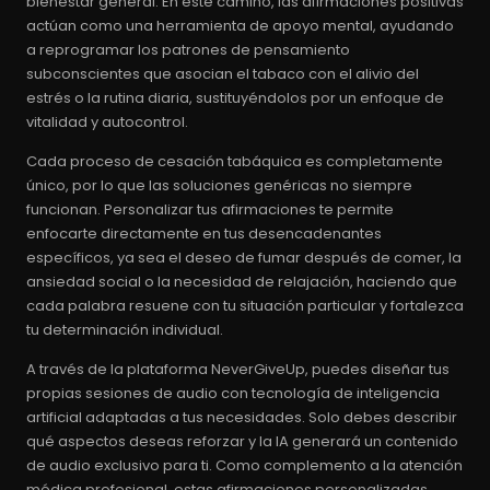
bienestar general. En este camino, las afirmaciones positivas
actúan como una herramienta de apoyo mental, ayudando
a reprogramar los patrones de pensamiento
subconscientes que asocian el tabaco con el alivio del
estrés o la rutina diaria, sustituyéndolos por un enfoque de
vitalidad y autocontrol.
Cada proceso de cesación tabáquica es completamente
único, por lo que las soluciones genéricas no siempre
funcionan. Personalizar tus afirmaciones te permite
enfocarte directamente en tus desencadenantes
específicos, ya sea el deseo de fumar después de comer, la
ansiedad social o la necesidad de relajación, haciendo que
cada palabra resuene con tu situación particular y fortalezca
tu determinación individual.
A través de la plataforma NeverGiveUp, puedes diseñar tus
propias sesiones de audio con tecnología de inteligencia
artificial adaptadas a tus necesidades. Solo debes describir
qué aspectos deseas reforzar y la IA generará un contenido
de audio exclusivo para ti. Como complemento a la atención
médica profesional, estas afirmaciones personalizadas