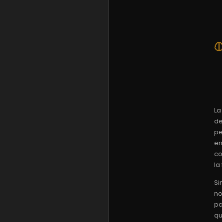
La
de
pe
en
co
la
Si
no
pa
qu