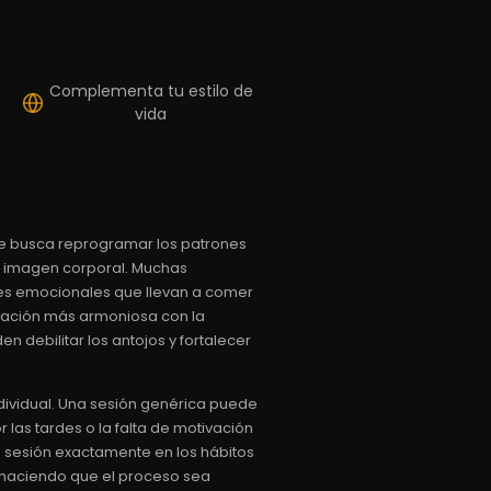
Complementa tu estilo de
vida
ue busca reprogramar los patrones
a imagen corporal. Muchas
tes emocionales que llevan a comer
elación más armoniosa con la
 debilitar los antojos y fortalecer
ividual. Una sesión genérica puede
 las tardes o la falta de motivación
la sesión exactamente en los hábitos
 haciendo que el proceso sea