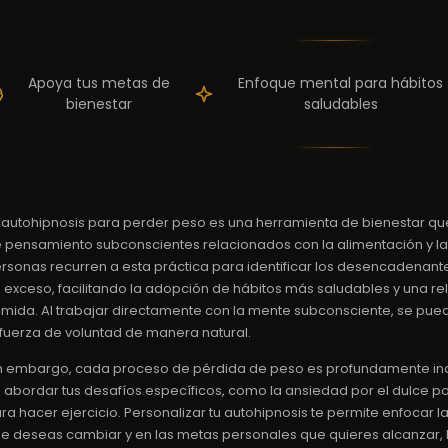
Apoya tus metas de
Enfoque mental para hábitos
bienestar
saludables
 autohipnosis para perder peso es una herramienta de bienestar q
 pensamiento subconscientes relacionados con la alimentación y l
rsonas recurren a esta práctica para identificar los desencadenan
 exceso, facilitando la adopción de hábitos más saludables y una r
mida. Al trabajar directamente con la mente subconsciente, se pueden
 fuerza de voluntad de manera natural.
n embargo, cada proceso de pérdida de peso es profundamente ind
 abordar tus desafíos específicos, como la ansiedad por el dulce por
ra hacer ejercicio. Personalizar tu autohipnosis te permite enfocar 
e deseas cambiar y en las metas personales que quieres alcanzar,