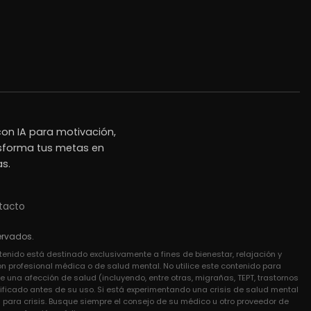
on IA para motivación,
nsforma tus metas en
as.
tacto
ervados.
ntenido está destinado exclusivamente a fines de bienestar, relajación y
ón profesional médica o de salud mental. No utilice este contenido para
 una afección de salud (incluyendo, entre otras, migrañas, TEPT, trastornos
lificado antes de su uso. Si está experimentando una crisis de salud mental
ara crisis. Busque siempre el consejo de su médico u otro proveedor de