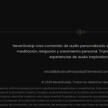
NeverGiveUp crea contenido de audio personalizado c
meditación, relajación y crecimiento personal. Tra
experiencias de audio inspirador
Inicio
Biblioteca
Privacidad
Términos
Con
© 2026 NeverGiveUp. Todos los derechos res
gencia artificial puede producir resultados inesperados o imperfectos. Este co
uye un tratamiento médico, terapia, asesoramiento ni un sustituto de la atenci
ir ninguna afección médica o de salud mental. Si padece o sospecha que padece
o o cualquier otra afección médica), consulte a un profesional de la salud cua
uese de inmediato con los servicios de emergencia o con una línea de ayuda p