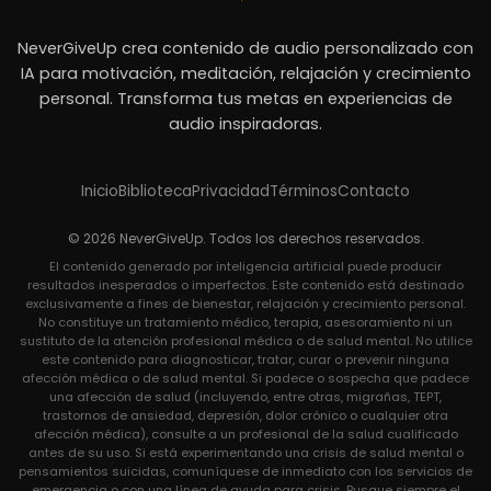
NeverGiveUp crea contenido de audio personalizado con
IA para motivación, meditación, relajación y crecimiento
personal. Transforma tus metas en experiencias de
audio inspiradoras.
Inicio
Biblioteca
Privacidad
Términos
Contacto
© 2026 NeverGiveUp. Todos los derechos reservados.
El contenido generado por inteligencia artificial puede producir
resultados inesperados o imperfectos. Este contenido está destinado
exclusivamente a fines de bienestar, relajación y crecimiento personal.
No constituye un tratamiento médico, terapia, asesoramiento ni un
sustituto de la atención profesional médica o de salud mental. No utilice
este contenido para diagnosticar, tratar, curar o prevenir ninguna
afección médica o de salud mental. Si padece o sospecha que padece
una afección de salud (incluyendo, entre otras, migrañas, TEPT,
trastornos de ansiedad, depresión, dolor crónico o cualquier otra
afección médica), consulte a un profesional de la salud cualificado
antes de su uso. Si está experimentando una crisis de salud mental o
pensamientos suicidas, comuníquese de inmediato con los servicios de
emergencia o con una línea de ayuda para crisis. Busque siempre el