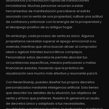
abundancia y la resolución rápida de transacciones
inmobiliarias. Muchas personas recurren a estas
herramientas de manifestación para liberar el estrés
asociado con la venta de una propiedad, cultivar una actitud
de confianza y sintonizar con la energía de la prosperidad y
el desapego positivo de su antiguo hogar.
Sin embargo, cada proceso de venta es único. Algunos
propietarios necesitan superar el apego emocional a su
vivienda, mientras que otros buscan atraer al comprador
ideal o agilizar trámites burocráticos complejos.
Personalizar estos decretos te permite abordar tus
circunstancias específicas, miedos particulares o metas
financieras exactas, haciendo que la práctica de
visualización sea mucho más efectiva y resonante para ti.
Con NeverGiveUp, puedes diseñar tus propios decretos
personalizados mediante inteligencia artificial. Solo tienes
que describir los detalles de tu situación, tus objetivos de
venta y el tono que prefieres. Nuestra IA generará un audio
de decretos único y adaptado a tus necesidades,
ayudándote a mantener la calma, la motivación y el enfoque