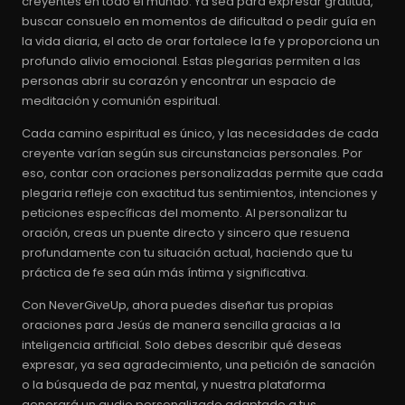
creyentes en todo el mundo. Ya sea para expresar gratitud,
buscar consuelo en momentos de dificultad o pedir guía en
la vida diaria, el acto de orar fortalece la fe y proporciona un
profundo alivio emocional. Estas plegarias permiten a las
personas abrir su corazón y encontrar un espacio de
meditación y comunión espiritual.
Cada camino espiritual es único, y las necesidades de cada
creyente varían según sus circunstancias personales. Por
eso, contar con oraciones personalizadas permite que cada
plegaria refleje con exactitud tus sentimientos, intenciones y
peticiones específicas del momento. Al personalizar tu
oración, creas un puente directo y sincero que resuena
profundamente con tu situación actual, haciendo que tu
práctica de fe sea aún más íntima y significativa.
Con NeverGiveUp, ahora puedes diseñar tus propias
oraciones para Jesús de manera sencilla gracias a la
inteligencia artificial. Solo debes describir qué deseas
expresar, ya sea agradecimiento, una petición de sanación
o la búsqueda de paz mental, y nuestra plataforma
generará un audio personalizado adaptado a tus