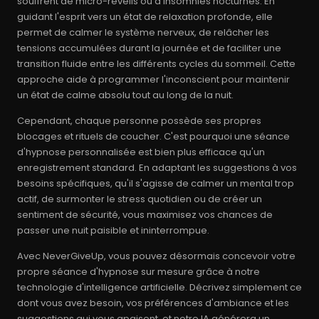
souffrent de micro-réveils ou d'insomnies nocturnes. En
guidant l'esprit vers un état de relaxation profonde, elle
permet de calmer le système nerveux, de relâcher les
tensions accumulées durant la journée et de faciliter une
transition fluide entre les différents cycles du sommeil. Cette
approche aide à programmer l'inconscient pour maintenir
un état de calme absolu tout au long de la nuit.
Cependant, chaque personne possède ses propres
blocages et rituels de coucher. C'est pourquoi une séance
d'hypnose personnalisée est bien plus efficace qu'un
enregistrement standard. En adaptant les suggestions à vos
besoins spécifiques, qu'il s'agisse de calmer un mental trop
actif, de surmonter le stress quotidien ou de créer un
sentiment de sécurité, vous maximisez vos chances de
passer une nuit paisible et ininterrompue.
Avec NeverGiveUp, vous pouvez désormais concevoir votre
propre séance d'hypnose sur mesure grâce à notre
technologie d'intelligence artificielle. Décrivez simplement ce
dont vous avez besoin, vos préférences d'ambiance et les
suggestions qui vous apaisent, et notre IA générera un