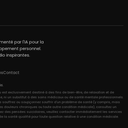
enté par l'IA pour la
loppement personnel.
io inspirantes.
ns
Contact
és.
u est exclusivement destiné à des fins de bien-être, de relaxation et de
e, ni un substitut à des soins médicaux ou de santé mentale professionnels.
ous souffrez ou soupçonnez souffrir d'un problème de santé (y compris, mais
, les douleurs chroniques ou toute autre condition médicale), consultez un
 avez des pensées suicidaires, veuillez contacter immédiatement les services
 la santé qualifié pour toute question relative à une condition médicale.