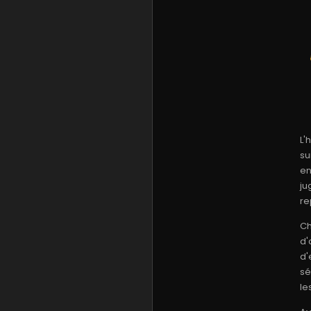
L'
su
en
ju
re
Ch
d'
d'
sé
le