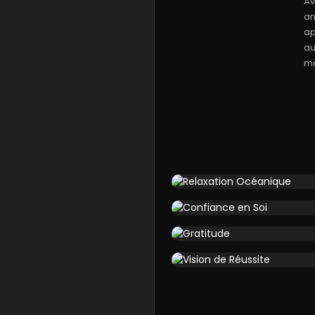
Av
an
ap
au
ma