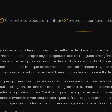
Surmonte les blocages mentaux
Renforce la confiance ora
hypnose pour parler anglais est une méthode de plus en plus recherc
rmonter leurs blocages psychologiques face aux langues étrangères. S
 anglais ne vient pas d'un manque de vocabulaire, mais plutôt d'une 
gement ou d'un manque de confiance en soi. Les séances d'hypnose a
programmer le subconscient et à libérer la parole de manière fluide e
aque apprenant rencontre des obstacles uniques : certains redouten
autres craignent de faire des fautes de grammaire, tandis que certa
entretiens professionnels. C'est pourquoi une approche personnalisée
ance d'hypnose à vos peurs spécifiques et à vos objectifs personne
s blocages qui vous freinent et ancrer des suggestions positives adap