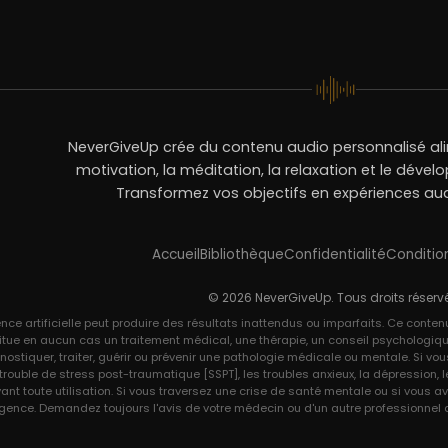
NeverGiveUp crée du contenu audio personnalisé alim
motivation, la méditation, la relaxation et le déve
Transformez vos objectifs en expériences aud
Accueil
Bibliothèque
Confidentialité
Conditio
© 2026 NeverGiveUp. Tous droits réserv
ence artificielle peut produire des résultats inattendus ou imparfaits. Ce conten
itue en aucun cas un traitement médical, une thérapie, un conseil psychologiqu
nostiquer, traiter, guérir ou prévenir une pathologie médicale ou mentale. Si v
le trouble de stress post-traumatique [SSPT], les troubles anxieux, la dépression
vant toute utilisation. Si vous traversez une crise de santé mentale ou si vous
gence. Demandez toujours l'avis de votre médecin ou d'un autre professionnel de