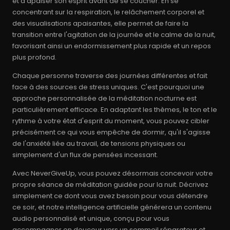
et à apaiser son esprit avant de se coucher. En se
concentrant sur la respiration, le relâchement corporel et
des visualisations apaisantes, elle permet de faire la
transition entre l'agitation de la journée et le calme de la nuit,
favorisant ainsi un endormissement plus rapide et un repos
plus profond.
Chaque personne traverse des journées différentes et fait
face à des sources de stress uniques. C'est pourquoi une
approche personnalisée de la méditation nocturne est
particulièrement efficace. En adaptant les thèmes, le ton et le
rythme à votre état d'esprit du moment, vous pouvez cibler
précisément ce qui vous empêche de dormir, qu'il s'agisse
de l'anxiété liée au travail, de tensions physiques ou
simplement d'un flux de pensées incessant.
Avec NeverGiveUp, vous pouvez désormais concevoir votre
propre séance de méditation guidée pour la nuit. Décrivez
simplement ce dont vous avez besoin pour vous détendre
ce soir, et notre intelligence artificielle générera un contenu
audio personnalisé et unique, conçu pour vous
accompagner en douceur vers un sommeil réparateur et