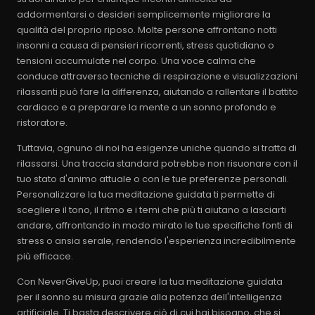
addormentarsi o desideri semplicemente migliorare la
qualità del proprio riposo. Molte persone affrontano notti
insonni a causa di pensieri ricorrenti, stress quotidiano o
tensioni accumulate nel corpo. Una voce calma che
conduce attraverso tecniche di respirazione e visualizzazioni
rilassanti può fare la differenza, aiutando a rallentare il battito
cardiaco e a preparare la mente a un sonno profondo e
ristoratore.
Tuttavia, ognuno di noi ha esigenze uniche quando si tratta di
rilassarsi. Una traccia standard potrebbe non risuonare con il
tuo stato d'animo attuale o con le tue preferenze personali.
Personalizzare la tua meditazione guidata ti permette di
scegliere il tono, il ritmo e i temi che più ti aiutano a lasciarti
andare, affrontando in modo mirato le tue specifiche fonti di
stress o ansia serale, rendendo l'esperienza incredibilmente
più efficace.
Con NeverGiveUp, puoi creare la tua meditazione guidata
per il sonno su misura grazie alla potenza dell'intelligenza
artificiale. Ti basta descrivere ciò di cui hai bisogno, che si