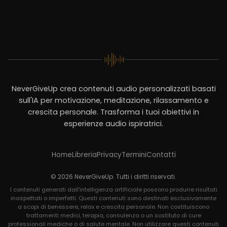
NeverGiveUp crea contenuti audio personalizzati basati
sull'IA per motivazione, meditazione, rilassamento e
crescita personale. Trasforma i tuoi obiettivi in
esperienze audio ispiratrici.
Home
Libreria
Privacy
Termini
Contatti
© 2026 NeverGiveUp. Tutti i diritti riservati.
I contenuti generati dall'intelligenza artificiale possono produrre risultati
inaspettati o imperfetti. Questi contenuti sono destinati esclusivamente
a scopi di benessere, relax e crescita personale. Non costituiscono
trattamenti medici, terapia, consulenza o un sostituto di cure
professionali mediche o di salute mentale. Non utilizzare questi contenuti