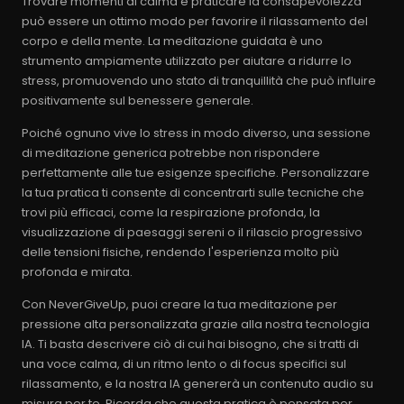
Trovare momenti di calma e praticare la consapevolezza
può essere un ottimo modo per favorire il rilassamento del
corpo e della mente. La meditazione guidata è uno
strumento ampiamente utilizzato per aiutare a ridurre lo
stress, promuovendo uno stato di tranquillità che può influire
positivamente sul benessere generale.
Poiché ognuno vive lo stress in modo diverso, una sessione
di meditazione generica potrebbe non rispondere
perfettamente alle tue esigenze specifiche. Personalizzare
la tua pratica ti consente di concentrarti sulle tecniche che
trovi più efficaci, come la respirazione profonda, la
visualizzazione di paesaggi sereni o il rilascio progressivo
delle tensioni fisiche, rendendo l'esperienza molto più
profonda e mirata.
Con NeverGiveUp, puoi creare la tua meditazione per
pressione alta personalizzata grazie alla nostra tecnologia
IA. Ti basta descrivere ciò di cui hai bisogno, che si tratti di
una voce calma, di un ritmo lento o di focus specifici sul
rilassamento, e la nostra IA genererà un contenuto audio su
misura per te. Ricorda che questa pratica è pensata per