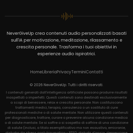
NeverGiveUp crea contenuti audio personalizzati basati
sull'IA per motivazione, meditazione, rilassamento e
crescita personale. Trasforma i tuoi obiettivi in
esperienze audio ispiratrici.
Home
Libreria
Privacy
Termini
Contatti
© 2026 NeverGiveUp. Tutti i diritti riservati.
I contenuti generati dall'intelligenza artificiale possono produrre risultati
inaspettati o imperfetti. Questi contenuti sono destinati esclusivamente
a scopi di benessere, relax e crescita personale. Non costituiscono
trattamenti medici, terapia, consulenza o un sostituto di cure
professionali mediche o di salute mentale. Non utilizzare questi contenuti
per diagnosticare, trattare, curare o prevenire alcuna condizione medica
o di salute mentale. Se si soffre o si sospetta di soffrire di una condizione
di salute (inclusi, a titolo esemplificativo ma non esaustivo, emicranie,
disturbo da stress post-traumatico - PTSD, disturbi d'ansia, depressione,