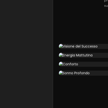
pr
su