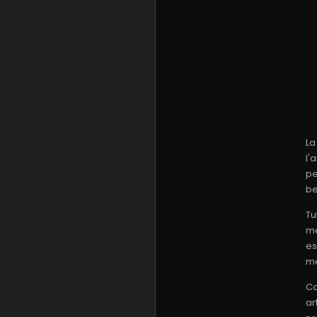
La
l'
pe
be
Tu
me
es
me
Co
ar