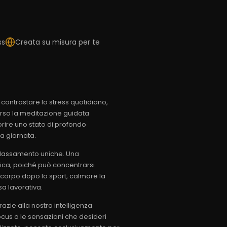
ss
Creata su misura per te
r contrastare lo stress quotidiano,
erso la meditazione guidata
vorire uno stato di profondo
a giornata.
 rilassamento uniche. Una
rica, poiché può concentrarsi
l corpo dopo lo sport, calmare la
a lavorativa.
zie alla nostra intelligenza
 focus o le sensazioni che desideri