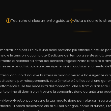
Tecniche di rilassamento guidato
Aiuta a ridurre lo stre
 meditazione per il relax è una delle pratiche più efficaci e diffuse pe
ansia e le tensioni accumulate. Dedicare del tempo a se stessi attrav
rmette di rallentare il ritmo dei pensieri, regolarizzare il respiro e fa
nessere psicofisico, ideale per rigenerarsi in qualsiasi momento dell
ttavia, ognuno di noi vive lo stress in modo diverso e ha esigenze di
ditazione per relax personalizzata è molto più efficace di una gene
attamente sulle tue necessità del momento: che si tratti di rilassare i
nte prima di dormire o ritrovare la concentrazione durante una paus
n NeverGiveUp, puoi creare la tua meditazione per relax su misura gra
tificiale. Ti basta descrivere ciò di cui hai bisogno, come la durata, il