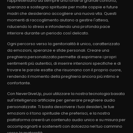
rappresentano da sempre una fonte di grande conforto,
speranza e sostegno spirituale per molte coppie e future
madri che desiderano accogliere una nuova vita. Questi
momenti di raccoglimento aiutano a gestire l'attesa,
riducendo lo stress e infondendo una profonda pace
interiore durante un periodo così delicato.
Ogni percorso verso la genitorialità è unico, caratterizzato
da emozioni, speranze e sfide personali. Creare una
preghiera personalizzata permette di esprimere i propri
sentimenti più autentici, di inserire intenzioni specifiche e di
trovare le parole esatte che risuonano con il proprio cuore,
rendendo il momento della preghiera ancora più intimo e
confortante.
Con NeverGiveUp, puoi utilizzare la nostra tecnologia basata
sull'intelligenza artificiale per generare preghiere audio
personalizzate. Ti basta descrivere i tuoi desideri, le tue
emozioni o il tono spirituale che preferisci, e la nostra
piattaforma creerà un contenuto audio unico e su misura per
accompagnarti e sostenerti con dolcezza nel tuo cammino
verso la maternità.