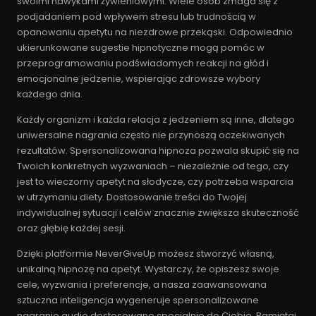
swoimi nawykami żywieniowymi. Wiele osób zmaga się z
podjadaniem pod wpływem stresu lub trudnością w
opanowaniu apetytu na niezdrowe przekąski. Odpowiednio
ukierunkowane sugestie hipnotyczne mogą pomóc w
przeprogramowaniu podświadomych reakcji na głód i
emocjonalne jedzenie, wspierając zdrowsze wybory
każdego dnia.
Każdy organizm i każda relacja z jedzeniem są inne, dlatego
uniwersalne nagrania często nie przynoszą oczekiwanych
rezultatów. Spersonalizowana hipnoza pozwala skupić się na
Twoich konkretnych wyzwaniach – niezależnie od tego, czy
jest to wieczorny apetyt na słodycze, czy potrzeba wsparcia
w utrzymaniu diety. Dostosowanie treści do Twojej
indywidualnej sytuacji i celów znacznie zwiększa skuteczność
oraz głębię każdej sesji.
Dzięki platformie NeverGiveUp możesz stworzyć własną,
unikalną hipnozę na apetyt. Wystarczy, że opiszesz swoje
cele, wyzwania i preferencje, a nasza zaawansowana
sztuczna inteligencja wygeneruje spersonalizowane
nagranie audio dostosowane specjalnie do Ciebie. Pamiętaj,