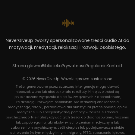
NeverGiveUp tworzy spersonalizowane tresci audio AI do
motywacji, medytacji, relaksacji i rozwoju osobistego.
Strona glowna
Biblioteka
Prywatnosc
Regulamin
Kontakt
© 2026 NeverGiveUp. Wszelkie prawa zastrzezone.
Treści generowane przez sztuczną inteligencję mogą dawać
nieoczekiwane lub niedoskonałe rezultaty. Niniejsze treści są
przeznaczone wyłącznie do celów związanych z dobrostanem,
relaksacją i rozwojem osobistym. Nie stanowią one leczenia
medycznego, terapii, poradnictwa ani substytutu profesjonalnej opieki
medycznej lub specjalistycznej pomocy w zakresie zdrowia
psychicznego. Nie należy używać tych treści do diagnozowania, leczenia
lub zapobiegania jakimkolwiek schorzeniom medycznym lub
zaburzeniom psychicznym. Jeśli cierpisz lub podejrzewasz u siebie
schorzenie (w tym między innymi migreny, PTSD, zaburzenia lękowe,