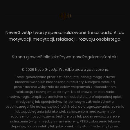
NeverGiveUp tworzy spersonalizowane tresci audio AI do
motywacji, medytacji, relaksacji i rozwoju osobistego.
Strona glowna
Biblioteka
Prywatnosc
Regulamin
Kontakt
© 2026 NeverGiveUp. Wszelkie prawa zastrzezone.
Treści generowane przez sztuczną inteligencję mogą dawać
nieoczekiwane lub niedoskonałe rezultaty. Niniejsze treści są
przeznaczone wyłącznie do celów związanych z dobrostanem,
relaksacją i rozwojem osobistym. Nie stanowią one leczenia
medycznego, terapii, poradnictwa ani substytutu profesjonalnej opieki
medycznej lub specjalistycznej pomocy w zakresie zdrowia
psychicznego. Nie należy używać tych treści do diagnozowania, leczenia
lub zapobiegania jakimkolwiek schorzeniom medycznym lub
zaburzeniom psychicznym. Jeśli cierpisz lub podejrzewasz u siebie
schorzenie (w tym między innymi migreny, PTSD, zaburzenia lękowe,
depresję, ból przewlekły lub jakikolwiek inny stan medyczny), przed