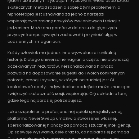
lękiem lub trudnymi sytuacjami życiowymi. Wiele osób szuka
skutecznych metod radzenia sobie z tym problemem, a
hipnoterapia jest uznawana za jedno z narzędzi
wspierających zmianę nawyków żywieniowych i relacji z
jedzeniem. Może ona pomóc w dotarciu do głębszych
przyczyn kompulsywnych zachowań i przynieść ulgę w
codziennych zmaganiach.
Każdy człowiek ma jednak inne wyzwalacze i unikalną
historię. Dlatego uniwersalne nagrania często nie przynoszą
oczekiwanych rezultatów. Personalizowana hipnoza
pozwala na dopasowanie sugestii do Twoich konkretnych
potrzeb, emocji i sytuacji, w których najtrudniej jest Ci
kontrolować apetyt. Indywidualne podejście może znacząco
zwiększyć skuteczność sesji, wspierając Cię dokładnie tam,
gdzie tego najbardziej potrzebujesz.
Jako uzupełnienie profesjonalnej opieki specjalistycznej,
platforma NeverGiveUp umożliwia stworzenie własnej,
spersonalizowanej hipnozy za pomocą sztucznej inteligencji.
Opisz swoje wyzwania, cele oraz to, co najbardziej pomaga
Ci się zrelaksować, a nasz system wygeneruje unikalne