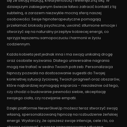
się ze swoją intuicją, kreatywnością i wewnętrzną siłą. W
dzisiejszym zabieganym świecie łatwo zatracić kontakt z tą
subtelną, a zarazem niezwykle mocną sferą naszej
osobowości. Sesje hipnoterapeutyczne pomagają
przełamać blokady psychiczne, uwolnić stłumione emocje i
otworzyć się na naturalny przepływ kobiecej energii, co
sprzyja lepszemu samopoczuciu i harmonii w życiu
codziennym.
Każda kobieta jest jednak inna i ma swoją unikalną drogę
oraz osobiste wyzwania. Dlatego uniwersalne nagrania
mogą nie trafiać w sedno Twoich potrzeb. Personalizacja
hipnozy pozwala na dostosowanie sugestii do Twojej
konkretnej sytuacji życiowej, Twoich pragnień oraz obszarów,
które najbardziej wymagają wsparcia – niezależnie od tego,
czy chodzi o budowanie pewności siebie, akceptację
swojego ciała, czy rozwijanie empatii.
Dzięki platformie NeverGiveUp możesz teraz stworzyć swoją
własną, spersonalizowaną hipnozę na rozbudzenie żeńskiej
energii. Wystarczy, że opiszesz swoje intencje, cele i to, co
chcesz osiągnąć, a nasza zaawansowana sztuczna