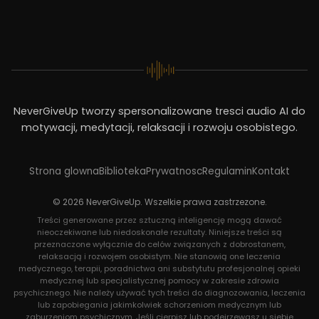
NeverGiveUp tworzy spersonalizowane tresci audio AI do
motywacji, medytacji, relaksacji i rozwoju osobistego.
Strona glowna
Biblioteka
Prywatnosc
Regulamin
Kontakt
© 2026 NeverGiveUp. Wszelkie prawa zastrzezone.
Treści generowane przez sztuczną inteligencję mogą dawać
nieoczekiwane lub niedoskonałe rezultaty. Niniejsze treści są
przeznaczone wyłącznie do celów związanych z dobrostanem,
relaksacją i rozwojem osobistym. Nie stanowią one leczenia
medycznego, terapii, poradnictwa ani substytutu profesjonalnej opieki
medycznej lub specjalistycznej pomocy w zakresie zdrowia
psychicznego. Nie należy używać tych treści do diagnozowania, leczenia
lub zapobiegania jakimkolwiek schorzeniom medycznym lub
zaburzeniom psychicznym. Jeśli cierpisz lub podejrzewasz u siebie