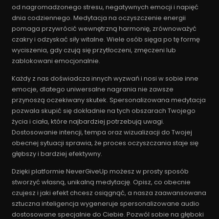
od nagromadzonego stresu, negatywnych emocji i napięć
dnia codziennego. Medytacja na oczyszczenie energii
pomaga przywrócić wewnętrzną harmonię, zrównoważyć
czakry i odzyskać siły witalne. Wiele osób sięga po tę formę
wyciszenia, gdy czują się przytłoczeni, zmęczeni lub
zablokowani emocjonalnie.
Każdy z nas doświadcza innych wyzwań i nosi w sobie inne
emocje, dlatego uniwersalne nagrania nie zawsze
przynoszą oczekiwany skutek. Spersonalizowana medytacja
pozwala skupić się dokładnie na tych obszarach Twojego
życia i ciała, które najbardziej potrzebują uwagi.
Dostosowanie intencji, tempa oraz wizualizacji do Twojej
obecnej sytuacji sprawia, że proces oczyszczania staje się
głębszy i bardziej efektywny.
Dzięki platformie NeverGiveUp możesz w prosty sposób
stworzyć własną, unikalną medytację. Opisz, co obecnie
czujesz i jaki efekt chcesz osiągnąć, a nasza zaawansowana
sztuczna inteligencja wygeneruje spersonalizowane audio
dostosowane specjalnie do Ciebie. Pozwól sobie na głęboki