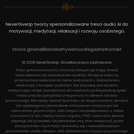
NeverGiveUp tworzy spersonalizowane tresci audio AI do
motywacji, medytacji, relaksacji i rozwoju osobistego.
Strona glowna
Biblioteka
Prywatnosc
Regulamin
Kontakt
© 2026 NeverGiveUp. Wszelkie prawa zastrzezone.
Treści generowane przez sztuczną inteligencję mogą dawać
nieoczekiwane lub niedoskonałe rezultaty. Niniejsze treści są
przeznaczone wyłącznie do celów związanych z dobrostanem,
relaksacją i rozwojem osobistym. Nie stanowią one leczenia
medycznego, terapii, poradnictwa ani substytutu profesjonalnej opieki
medycznej lub specjalistycznej pomocy w zakresie zdrowia
psychicznego. Nie należy używać tych treści do diagnozowania, leczenia
lub zapobiegania jakimkolwiek schorzeniom medycznym lub
zaburzeniom psychicznym. Jeśli cierpisz lub podejrzewasz u siebie
schorzenie (w tym między innymi migreny, PTSD, zaburzenia lękowe,
depresję, ból przewlekły lub jakikolwiek inny stan medyczny), przed
skorzystaniem z tych treści skonsultuj się z wykwalifikowanym
pracownikiem służby zdrowia. Jeśli doświadczasz kryzysu psychicznego