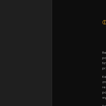
Re
po
fi
pr
Ka
zm
re
po
w