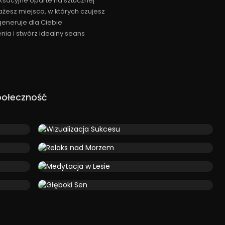
ksacyjne oparte na sztucznej
ażesz miejsca, w których czujesz
generuje dla Ciebie
ia i stwórz idealny seans
połeczność