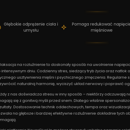
Głębokie odprężenie ciała i
Pomaga redukować napięci
umysłu
mięśniowe
laksacja na rozluźnienie to doskonały sposób na uwolnienie napięc
 intensywnym dniu. Codzienny stres, siedzący tryb życia oraz natł
zycznego usztywnienia mięśni i psychicznego zmęczenia. Regularne
zywrócić naturalną harmonię, wyciszyć układ nerwowy i poprawić o
żdy z nas doświadcza stresu w inny sposób – niektórzy odczuwają nap
agają się z gonitwą myśli przed snem. Dlatego właśnie spersonaliz
zultaty. Dostosowanie technik oddechowych, tempa oraz wizualizacj
zwala na głębsze i bardziej efektywne rozluźnienie dokładnie tych o
ymagają.