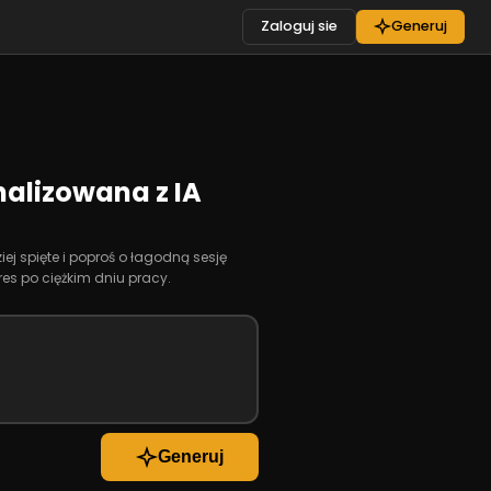
Zaloguj sie
Generuj
alizowana z IA
ziej spięte i poproś o łagodną sesję
s po ciężkim dniu pracy.
Generuj