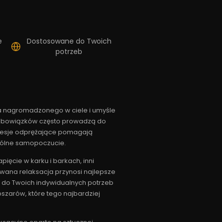
e
Dostosowane do Twoich
potrzeb
ia nagromadzonego w ciele i umyśle
ok obowiązków często prowadzą do
 sesje odprężające pomagają
gólne samopoczucie.
ięcie w karku i barkach, inni
owana relaksacja przynosi najlepsze
i do Twoich indywidualnych potrzeb
bszarów, które tego najbardziej