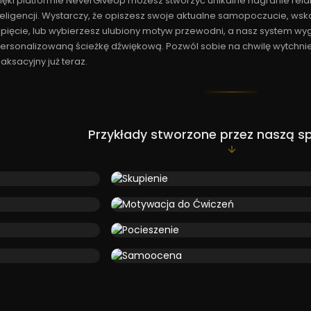
ięki platformie NeverGiveUp możesz stworzyć unikalne nagranie rela
teligencji. Wystarczy, że opiszesz swoje aktualne samopoczucie, wsk
pięcie, lub wybierzesz ulubiony motyw przewodni, a nasz system wy
ersonalizowaną ścieżkę dźwiękową. Pozwól sobie na chwilę wytchnien
laksacyjny już teraz.
Przykłady stworzone przez naszą s