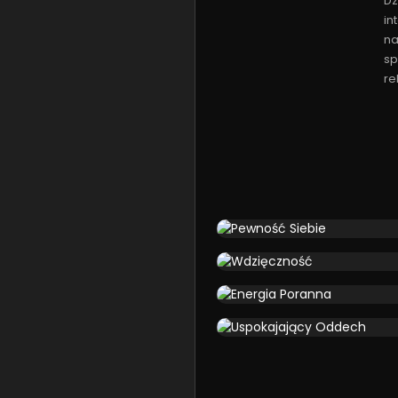
Dz
in
na
sp
re