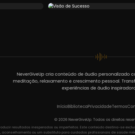
NeverGiveUp cria conteúdo de áudio personalizado c
meditação, relaxamento e crescimento pessoal. Trans
experiências de áudio inspirador
Início
Biblioteca
Privacidade
Termos
Con
© 2026 NeverGiveUp. Todos os direitos rese
oduzir resultados inesperados ou imperfeitos. Este conteúdo destina-se excl
a, aconselhamento ou um substituto para cuidados profissionais de saúde médic