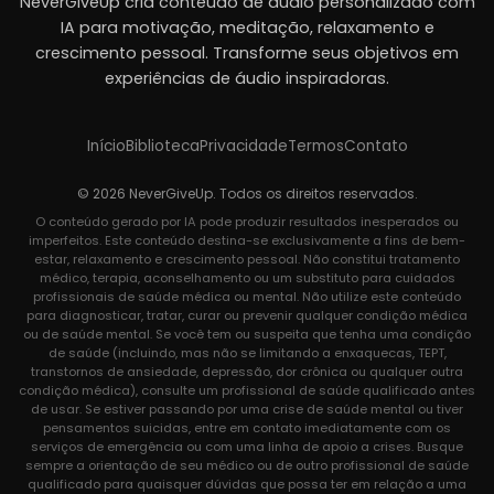
NeverGiveUp cria conteúdo de áudio personalizado com
IA para motivação, meditação, relaxamento e
crescimento pessoal. Transforme seus objetivos em
experiências de áudio inspiradoras.
Início
Biblioteca
Privacidade
Termos
Contato
© 2026 NeverGiveUp. Todos os direitos reservados.
O conteúdo gerado por IA pode produzir resultados inesperados ou
imperfeitos. Este conteúdo destina-se exclusivamente a fins de bem-
estar, relaxamento e crescimento pessoal. Não constitui tratamento
médico, terapia, aconselhamento ou um substituto para cuidados
profissionais de saúde médica ou mental. Não utilize este conteúdo
para diagnosticar, tratar, curar ou prevenir qualquer condição médica
ou de saúde mental. Se você tem ou suspeita que tenha uma condição
de saúde (incluindo, mas não se limitando a enxaquecas, TEPT,
transtornos de ansiedade, depressão, dor crônica ou qualquer outra
condição médica), consulte um profissional de saúde qualificado antes
de usar. Se estiver passando por uma crise de saúde mental ou tiver
pensamentos suicidas, entre em contato imediatamente com os
serviços de emergência ou com uma linha de apoio a crises. Busque
sempre a orientação de seu médico ou de outro profissional de saúde
qualificado para quaisquer dúvidas que possa ter em relação a uma