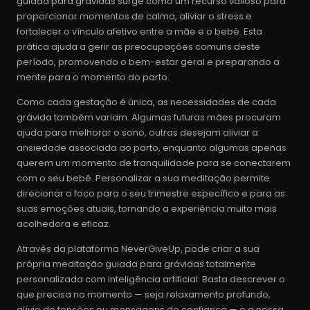
guiada para grávidas surge como um recurso valioso para
proporcionar momentos de calma, aliviar o stress e
fortalecer o vínculo afetivo entre a mãe e o bebé. Esta
prática ajuda a gerir as preocupações comuns deste
período, promovendo o bem-estar geral e preparando a
mente para o momento do parto.
Como cada gestação é única, as necessidades de cada
grávida também variam. Algumas futuras mães procuram
ajuda para melhorar o sono, outras desejam aliviar a
ansiedade associada ao parto, enquanto algumas apenas
querem um momento de tranquilidade para se conectarem
com o seu bebé. Personalizar a sua meditação permite
direcionar o foco para o seu trimestre específico e para as
suas emoções atuais, tornando a experiência muito mais
acolhedora e eficaz.
Através da plataforma NeverGiveUp, pode criar a sua
própria meditação guiada para grávidas totalmente
personalizada com inteligência artificial. Basta descrever o
que precisa no momento — seja relaxamento profundo,
alívio de tensões ou mensagens de confiança — e a nossa