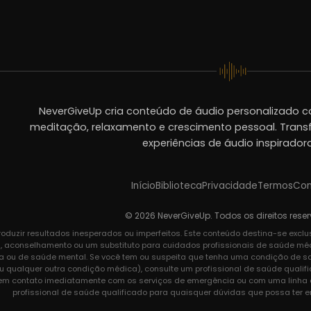
NeverGiveUp cria conteúdo de áudio personalizado c
meditação, relaxamento e crescimento pessoal. Trans
experiências de áudio inspirador
Início
Biblioteca
Privacidade
Termos
Con
© 2026 NeverGiveUp. Todos os direitos rese
oduzir resultados inesperados ou imperfeitos. Este conteúdo destina-se excl
a, aconselhamento ou um substituto para cuidados profissionais de saúde médic
a ou de saúde mental. Se você tem ou suspeita que tenha uma condição de saú
u qualquer outra condição médica), consulte um profissional de saúde qualif
 em contato imediatamente com os serviços de emergência ou com uma linha d
profissional de saúde qualificado para quaisquer dúvidas que possa ter