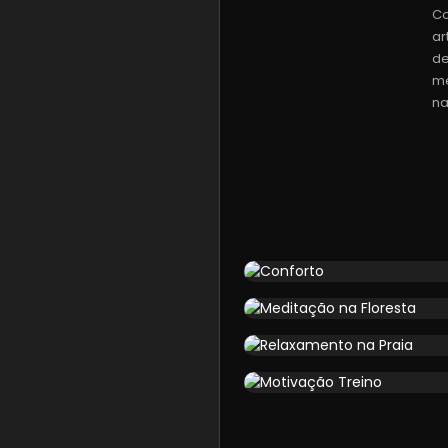
Co
ar
de
me
na