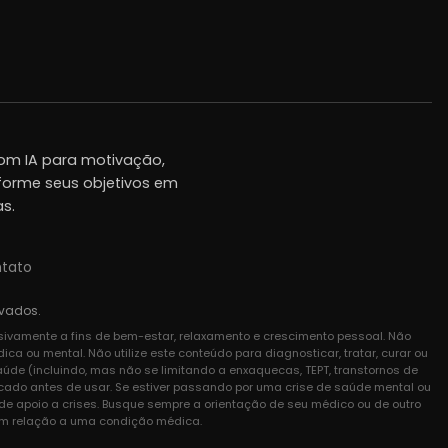
om IA para motivação,
forme seus objetivos em
as.
tato
rvados.
usivamente a fins de bem-estar, relaxamento e crescimento pessoal. Não
a ou mental. Não utilize este conteúdo para diagnosticar, tratar, curar ou
de (incluindo, mas não se limitando a enxaquecas, TEPT, transtornos de
icado antes de usar. Se estiver passando por uma crise de saúde mental ou
e apoio a crises. Busque sempre a orientação de seu médico ou de outro
 em relação a uma condição médica.