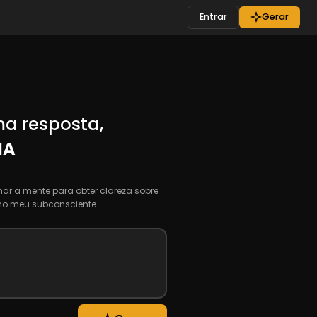
Entrar
Gerar
a resposta,
IA
r a mente para obter clareza sobre
no meu subconsciente.