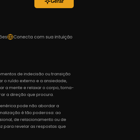
Gerar
ões
Conecta com sua intuição
mentos de indecisão ou transição
r o ruído externo e a ansiedade,
ar a mente e relaxar o corpo, torna-
rar a direção que procura.
genérica pode não abordar a
onalização é tão poderosa: ao
ssional, de relacionamento ou de
z para revelar as respostas que