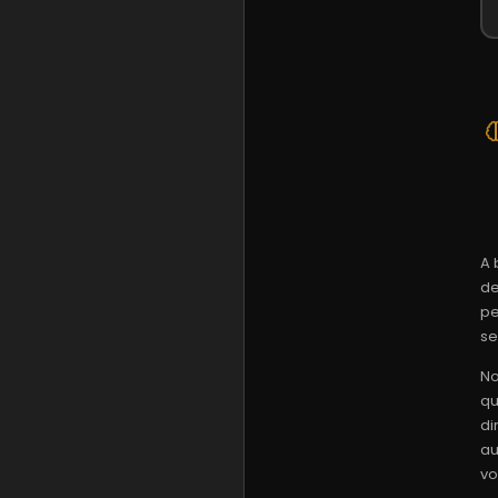
A 
de
pe
se
No
qu
di
au
vo