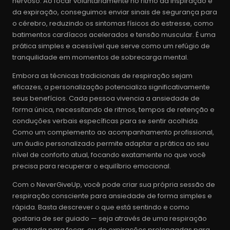
nervoso. Ao focar voluntariamente no ritmo da inspiração e
da expiração, conseguimos enviar sinais de segurança para
o cérebro, reduzindo os sintomas físicos do estresse, como
batimentos cardíacos acelerados e tensão muscular. É uma
prática simples e acessível que serve como um refúgio de
tranquilidade em momentos de sobrecarga mental.
Embora as técnicas tradicionais de respiração sejam
eficazes, a personalização potencializa significativamente
seus benefícios. Cada pessoa vivencia a ansiedade de
forma única, necessitando de ritmos, tempos de retenção e
conduções verbais específicas para se sentir acolhida.
Como um complemento ao acompanhamento profissional,
um áudio personalizado permite adaptar a prática ao seu
nível de conforto atual, focando exatamente no que você
precisa para recuperar o equilíbrio emocional.
Com o NeverGiveUp, você pode criar sua própria sessão de
respiração consciente para ansiedade de forma simples e
rápida. Basta descrever o que está sentindo e como
gostaria de ser guiado — seja através de uma respiração
quadrada para focar, ou de expirações prolongadas para