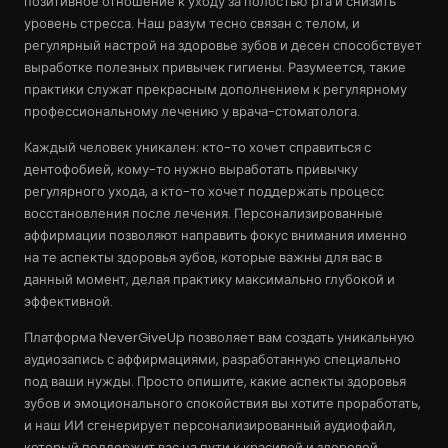
позитивное отношение к уходу за полостью рта и снизить
уровень стресса. Наш разум тесно связан с телом, и
регулярный настрой на здоровье зубов и десен способствует
выработке полезных привычек гигиены. Разумеется, такие
практики служат прекрасным дополнением к регулярному
профессиональному лечению у врача-стоматолога.
Каждый человек уникален: кто-то хочет справиться с
дентофобией, кому-то нужно выработать привычку
регулярного ухода, а кто-то хочет поддержать процесс
восстановления после лечения. Персонализированные
аффирмации позволяют направить фокус внимания именно
на те аспекты здоровья зубов, которые важны для вас в
данный момент, делая практику максимально глубокой и
эффективной.
Платформа NeverGiveUp позволяет вам создать уникальную
аудиозапись с аффирмациями, разработанную специально
под ваши нужды. Просто опишите, какие аспекты здоровья
зубов и эмоционального спокойствия вы хотите проработать,
и наш ИИ сгенерирует персонализированный аудиофайл,
который поддержит вас на пути к красивой и здоровой