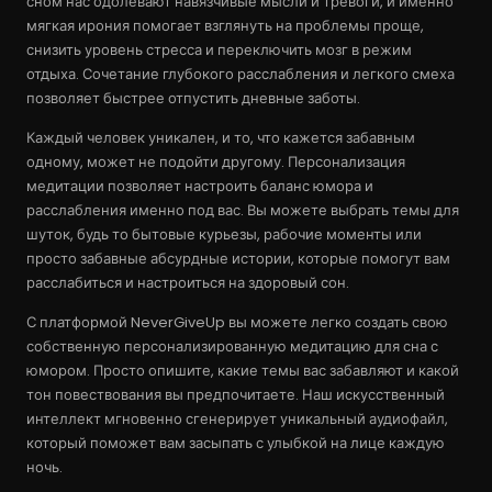
сном нас одолевают навязчивые мысли и тревоги, и именно
мягкая ирония помогает взглянуть на проблемы проще,
снизить уровень стресса и переключить мозг в режим
отдыха. Сочетание глубокого расслабления и легкого смеха
позволяет быстрее отпустить дневные заботы.
Каждый человек уникален, и то, что кажется забавным
одному, может не подойти другому. Персонализация
медитации позволяет настроить баланс юмора и
расслабления именно под вас. Вы можете выбрать темы для
шуток, будь то бытовые курьезы, рабочие моменты или
просто забавные абсурдные истории, которые помогут вам
расслабиться и настроиться на здоровый сон.
С платформой NeverGiveUp вы можете легко создать свою
собственную персонализированную медитацию для сна с
юмором. Просто опишите, какие темы вас забавляют и какой
тон повествования вы предпочитаете. Наш искусственный
интеллект мгновенно сгенерирует уникальный аудиофайл,
который поможет вам засыпать с улыбкой на лице каждую
ночь.