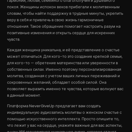
гармонии, любви, семейного благополучия и душевного
покоя. Женщины испокон веков прибегали к молитвенным
словам, чтобы найти поддержку в трудные минуты, укрепить
веру в себя и привлечь в свою жизнь гармоничные
отношения. Такое обращение помогает настроить разум на
позитивные изменения и открыть сердце для искренних
чувств.
Каждая женщина уникальна, и её представление о счастье
может отличаться. Для кого-то это создание крепкой семьи,
для кого-то — обретение материнства или уверенности в
собственных силах. Именно поэтому персонализированная
молитва, созданная с учетом ваших личных переживаний и
сокровенных желаний, обладает особой силой. Она
позволяет выразить именно те чувства, которые волнуют вас
в данный момент.
Платформа NeverGiveUp предлагает вам создать
индивидуальную аудиозапись молитвы о женском счастье с
помощью искусственного интеллекта. Просто опишите то,
что лежит у вас на сердце, укажите важные для вас аспекты,
и наш ИИ сгенерирует уникальное аудио, которое станет