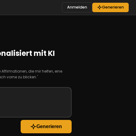
Anmelden
Generieren
nalisiert mit KI
ffirmationen, die mir helfen, eine
h vorne zu blicken.'
Generieren