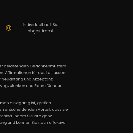
Individuell auf Sie
abgestimmt
der belastenden Gedankenmustern
en. Affirmationen für das Loslassen
uf Neuanfang und Akzeptanz
t wegzulenken und Raum für neue,
n einzigartig ist, greifen
den entscheidenden Vorteil, dass sie
 sind. Indem Sie Ihre ganz
kung und können Sie noch effektiver