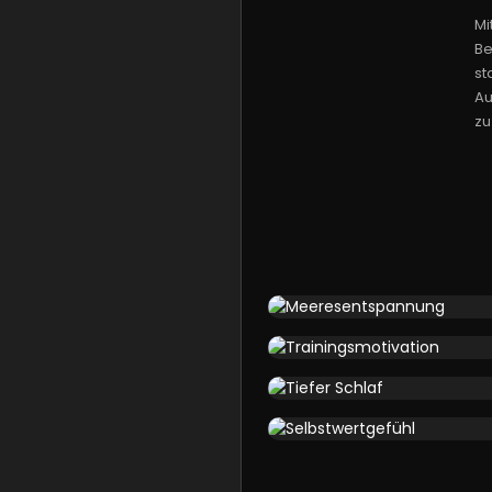
Mi
Be
st
Au
zu