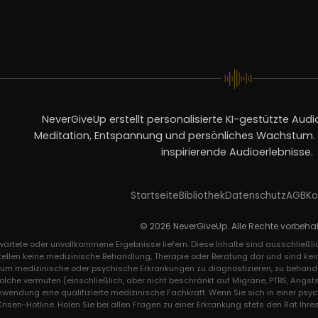
NeverGiveUp erstellt personalisierte KI-gestützte Audio
Meditation, Entspannung und persönliches Wachstum. V
inspirierende Audioerlebnisse.
Startseite
Bibliothek
Datenschutz
AGB
Ko
© 2026 NeverGiveUp. Alle Rechte vorbehal
rwartete oder unvollkommene Ergebnisse liefern. Diese Inhalte sind ausschließ
tellen keine medizinische Behandlung, Therapie oder Beratung dar und sind kei
, um medizinische oder psychische Erkrankungen zu diagnostizieren, zu behande
solche vermuten (einschließlich, aber nicht beschränkt auf Migräne, PTBS, An
Anwendung eine qualifizierte medizinische Fachkraft. Wenn Sie sich in einer psy
sen-Hotline. Holen Sie bei allen Fragen zu einer Erkrankung stets den Rat Ihres