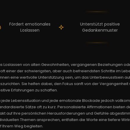
Fördert emotionales
Unterstützt positive
Loslassen
Gedankenmuster
s Loslassen von alten Gewohnheiten, vergangenen Beziehungen o
t oft einer der schwierigsten, aber auch befreiendsten Schritte im Leb
nnen eine wertvolle Unterstützung sein, um das Unterbewusstsein a
szurichten. Sie helfen dabei, den Fokus sanft von der Vergangenhei
sitive Erfahrungen zu schaffen.
 jede Lebenssituation und jede emotionale Blockade jedoch vollkomme
andardisierte Sätze oft zu kurz. Personalisierte Affirmationen bieten 
akt auf Ihre persönlichen Herausforderungen und Gefühle abgestimmt
dividuellen Themen ansprechen, entfalten die Worte eine tiefere Wir
f Ihrem Weg begleiten.