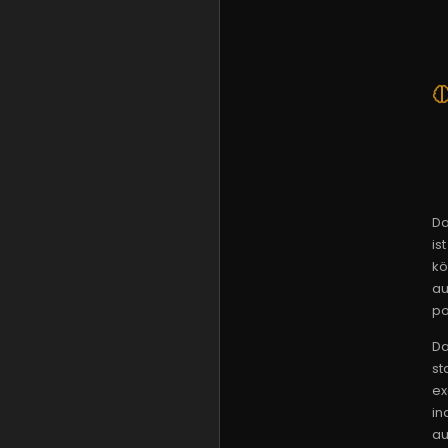
Da
is
kö
au
po
Da
st
ex
in
au