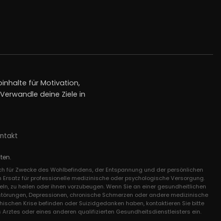
inhalte für Motivation,
erwandle deine Ziele in
ntakt
ten.
lich für Zwecke des Wohlbefindens, der Entspannung und der persönlichen
n Ersatz für professionelle medizinische oder psychologische Versorgung.
ln, zu heilen oder ihnen vorzubeugen. Wenn Sie an einer gesundheitlichen
gststörungen, Depressionen, chronische Schmerzen oder andere medizinische
chischen Krise befinden oder Suizidgedanken haben, kontaktieren Sie bitte
 Arztes oder eines anderen qualifizierten Gesundheitsdienstleisters ein.