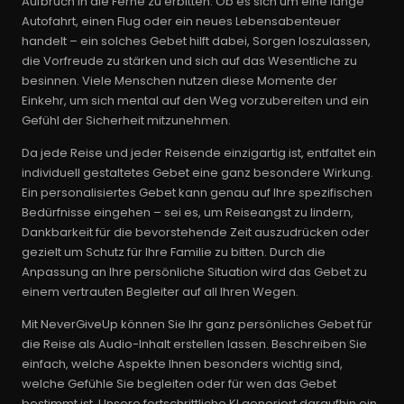
Aufbruch in die Ferne zu erbitten. Ob es sich um eine lange
Autofahrt, einen Flug oder ein neues Lebensabenteuer
handelt – ein solches Gebet hilft dabei, Sorgen loszulassen,
die Vorfreude zu stärken und sich auf das Wesentliche zu
besinnen. Viele Menschen nutzen diese Momente der
Einkehr, um sich mental auf den Weg vorzubereiten und ein
Gefühl der Sicherheit mitzunehmen.
Da jede Reise und jeder Reisende einzigartig ist, entfaltet ein
individuell gestaltetes Gebet eine ganz besondere Wirkung.
Ein personalisiertes Gebet kann genau auf Ihre spezifischen
Bedürfnisse eingehen – sei es, um Reiseangst zu lindern,
Dankbarkeit für die bevorstehende Zeit auszudrücken oder
gezielt um Schutz für Ihre Familie zu bitten. Durch die
Anpassung an Ihre persönliche Situation wird das Gebet zu
einem vertrauten Begleiter auf all Ihren Wegen.
Mit NeverGiveUp können Sie Ihr ganz persönliches Gebet für
die Reise als Audio-Inhalt erstellen lassen. Beschreiben Sie
einfach, welche Aspekte Ihnen besonders wichtig sind,
welche Gefühle Sie begleiten oder für wen das Gebet
bestimmt ist. Unsere fortschrittliche KI generiert daraufhin ein