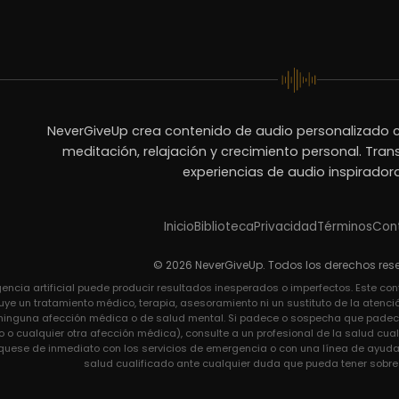
NeverGiveUp crea contenido de audio personalizado c
meditación, relajación y crecimiento personal. Tra
experiencias de audio inspirador
Inicio
Biblioteca
Privacidad
Términos
Con
© 2026 NeverGiveUp. Todos los derechos res
gencia artificial puede producir resultados inesperados o imperfectos. Este co
uye un tratamiento médico, terapia, asesoramiento ni un sustituto de la atenci
ir ninguna afección médica o de salud mental. Si padece o sospecha que padece
o o cualquier otra afección médica), consulte a un profesional de la salud cua
uese de inmediato con los servicios de emergencia o con una línea de ayuda p
salud cualificado ante cualquier duda que pueda tener sobre