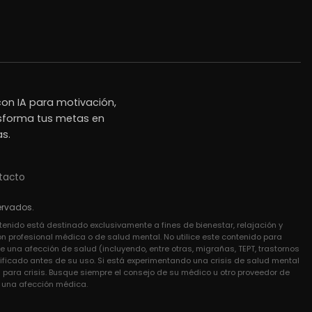
on IA para motivación,
nsforma tus metas en
as.
tacto
ervados.
ntenido está destinado exclusivamente a fines de bienestar, relajación y
ón profesional médica o de salud mental. No utilice este contenido para
 una afección de salud (incluyendo, entre otras, migrañas, TEPT, trastornos
lificado antes de su uso. Si está experimentando una crisis de salud mental
ara crisis. Busque siempre el consejo de su médico u otro proveedor de
 una afección médica.