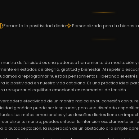
Fomenta la positividad diaria
Personalizado para tu bienesta
 mantra de felicidad es una poderosa herramienta de meditación y
 mente en estados de alegría, gratitud y bienestar. Al repetir o esc
udamos a reprogramar nuestros pensamientos, liberando el estrés
ra la positividad en nuestra vida cotidiana. Es una práctica ideal p
ra recuperar el equilibrio emocional en momentos de tensión.
 verdadera efectividad de un mantra radica en su conexión con tu r
licidad genérico puede ser inspirador, pero uno diseñado específic
tuales, tus metas emocionales y tus desafíos diarios tiene un impa
rsonalizar tu mantra, puedes enfocar la intención exactamente en lo
a la autoaceptación, la superación de un obstáculo o la simple apre