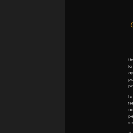
Un
la
ay
pa
pa
La
fe
ac
pe
se