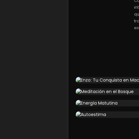
Co
in
qu
tr
ex