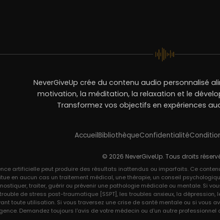
NeverGiveUp crée du contenu audio personnalisé alim
motivation, la méditation, la relaxation et le déve
Transformez vos objectifs en expériences aud
Accueil
Bibliothèque
Confidentialité
Conditio
© 2026 NeverGiveUp. Tous droits réserv
ence artificielle peut produire des résultats inattendus ou imparfaits. Ce conten
itue en aucun cas un traitement médical, une thérapie, un conseil psychologiqu
nostiquer, traiter, guérir ou prévenir une pathologie médicale ou mentale. Si v
le trouble de stress post-traumatique [SSPT], les troubles anxieux, la dépression
vant toute utilisation. Si vous traversez une crise de santé mentale ou si vous
gence. Demandez toujours l'avis de votre médecin ou d'un autre professionnel de