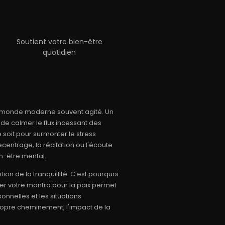
Soutient votre bien-être
quotidien
re monde moderne souvent agité. Un
, de calmer le flux incessant des
soit pour surmonter le stress
entrage, la récitation ou l'écoute
n-être mental.
on de la tranquillité. C'est pourquoi
r votre mantra pour la paix permet
nnelles et les situations
propre cheminement, l'impact de la