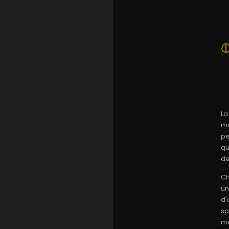
La
ma
pe
qu
de
Ch
un
d'
sp
mé