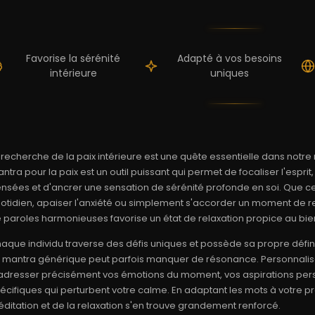
Favorise la sérénité
Adapté à vos besoins
intérieure
uniques
 recherche de la paix intérieure est une quête essentielle dans not
ntra pour la paix est un outil puissant qui permet de focaliser l'esprit
nsées et d'ancrer une sensation de sérénité profonde en soi. Que ce 
otidien, apaiser l'anxiété ou simplement s'accorder un moment de rec
 paroles harmonieuses favorise un état de relaxation propice au bie
aque individu traverse des défis uniques et possède sa propre définiti
 mantra générique peut parfois manquer de résonance. Personnalise
adresser précisément vos émotions du moment, vos aspirations perso
écifiques qui perturbent votre calme. En adaptant les mots à votre 
ditation et de la relaxation s'en trouve grandement renforcé.