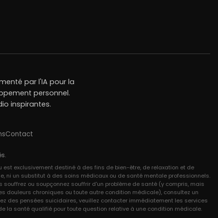
enté par l'IA pour la
loppement personnel.
io inspirantes.
ns
Contact
és.
u est exclusivement destiné à des fins de bien-être, de relaxation et de
e, ni un substitut à des soins médicaux ou de santé mentale professionnels.
ous souffrez ou soupçonnez souffrir d'un problème de santé (y compris, mais
, les douleurs chroniques ou toute autre condition médicale), consultez un
 avez des pensées suicidaires, veuillez contacter immédiatement les services
 la santé qualifié pour toute question relative à une condition médicale.