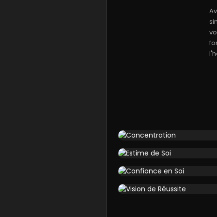
Av
si
vo
fo
l'