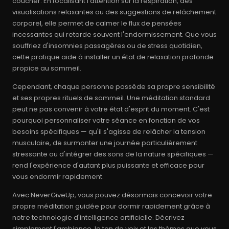
coucher. En focalisant l'attention sur la respiration, des
visualisations relaxantes ou des suggestions de relâchement
corporel, elle permet de calmer le flux de pensées
incessantes qui retarde souvent l'endormissement. Que vous
souffriez d'insomnies passagères ou de stress quotidien,
cette pratique aide à installer un état de relaxation profonde
propice au sommeil.
Cependant, chaque personne possède sa propre sensibilité
et ses propres rituels de sommeil. Une méditation standard
peut ne pas convenir à votre état d'esprit du moment. C'est
pourquoi personnaliser votre séance en fonction de vos
besoins spécifiques — qu'il s'agisse de relâcher la tension
musculaire, de surmonter une journée particulièrement
stressante ou d'intégrer des sons de la nature spécifiques —
rend l'expérience d'autant plus puissante et efficace pour
vous endormir rapidement.
Avec NeverGiveUp, vous pouvez désormais concevoir votre
propre méditation guidée pour dormir rapidement grâce à
notre technologie d'intelligence artificielle. Décrivez
simplement l'ambiance, le ton de voix et les thèmes que vous