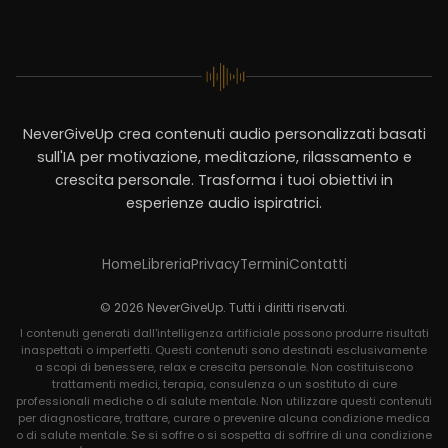
NeverGiveUp crea contenuti audio personalizzati basati
sull'IA per motivazione, meditazione, rilassamento e
crescita personale. Trasforma i tuoi obiettivi in
esperienze audio ispiratrici.
Home
Libreria
Privacy
Termini
Contatti
© 2026 NeverGiveUp. Tutti i diritti riservati.
I contenuti generati dall'intelligenza artificiale possono produrre risultati
inaspettati o imperfetti. Questi contenuti sono destinati esclusivamente
a scopi di benessere, relax e crescita personale. Non costituiscono
trattamenti medici, terapia, consulenza o un sostituto di cure
professionali mediche o di salute mentale. Non utilizzare questi contenuti
per diagnosticare, trattare, curare o prevenire alcuna condizione medica
o di salute mentale. Se si soffre o si sospetta di soffrire di una condizione