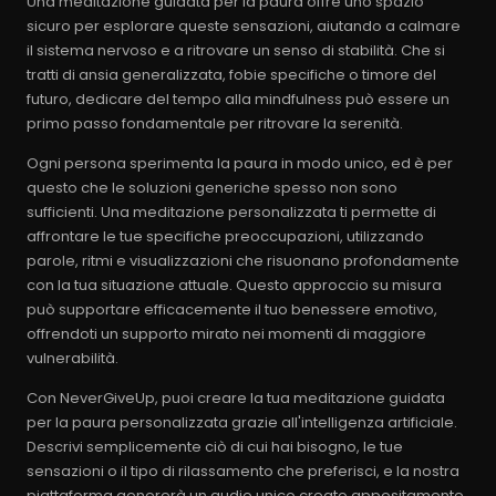
Una meditazione guidata per la paura offre uno spazio
sicuro per esplorare queste sensazioni, aiutando a calmare
il sistema nervoso e a ritrovare un senso di stabilità. Che si
tratti di ansia generalizzata, fobie specifiche o timore del
futuro, dedicare del tempo alla mindfulness può essere un
primo passo fondamentale per ritrovare la serenità.
Ogni persona sperimenta la paura in modo unico, ed è per
questo che le soluzioni generiche spesso non sono
sufficienti. Una meditazione personalizzata ti permette di
affrontare le tue specifiche preoccupazioni, utilizzando
parole, ritmi e visualizzazioni che risuonano profondamente
con la tua situazione attuale. Questo approccio su misura
può supportare efficacemente il tuo benessere emotivo,
offrendoti un supporto mirato nei momenti di maggiore
vulnerabilità.
Con NeverGiveUp, puoi creare la tua meditazione guidata
per la paura personalizzata grazie all'intelligenza artificiale.
Descrivi semplicemente ciò di cui hai bisogno, le tue
sensazioni o il tipo di rilassamento che preferisci, e la nostra
piattaforma genererà un audio unico creato appositamente