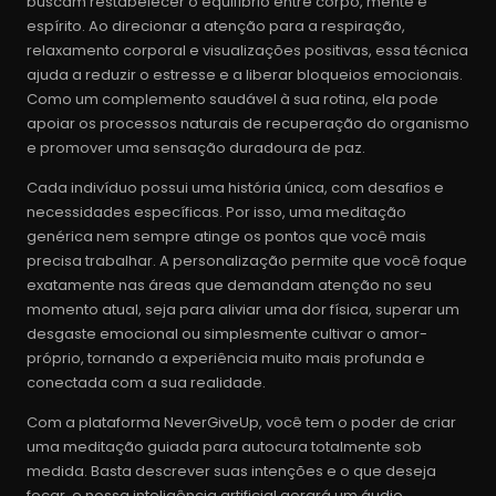
buscam restabelecer o equilíbrio entre corpo, mente e
espírito. Ao direcionar a atenção para a respiração,
relaxamento corporal e visualizações positivas, essa técnica
ajuda a reduzir o estresse e a liberar bloqueios emocionais.
Como um complemento saudável à sua rotina, ela pode
apoiar os processos naturais de recuperação do organismo
e promover uma sensação duradoura de paz.
Cada indivíduo possui uma história única, com desafios e
necessidades específicas. Por isso, uma meditação
genérica nem sempre atinge os pontos que você mais
precisa trabalhar. A personalização permite que você foque
exatamente nas áreas que demandam atenção no seu
momento atual, seja para aliviar uma dor física, superar um
desgaste emocional ou simplesmente cultivar o amor-
próprio, tornando a experiência muito mais profunda e
conectada com a sua realidade.
Com a plataforma NeverGiveUp, você tem o poder de criar
uma meditação guiada para autocura totalmente sob
medida. Basta descrever suas intenções e o que deseja
focar, e nossa inteligência artificial gerará um áudio