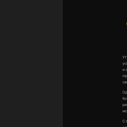
Ут
ус
и 
пр
св
Од
Ко
ре
мо
С 