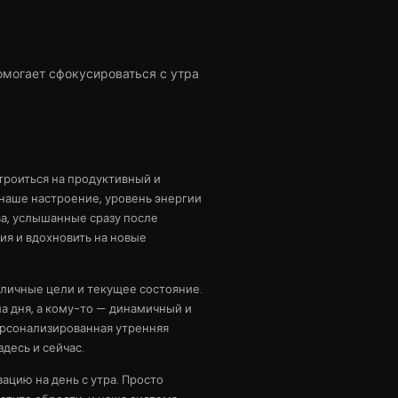
могает сфокусироваться с утра
троиться на продуктивный и
 наше настроение, уровень энергии
а, услышанные сразу после
ия и вдохновить на новые
личные цели и текущее состояние.
а дня, а кому-то — динамичный и
ерсонализированная утренняя
здесь и сейчас.
цию на день с утра. Просто