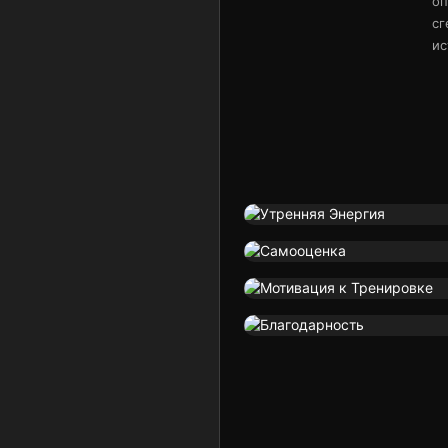
оп
сг
ис