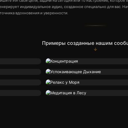
ишите ИИ свои цели, задачи на сегодня или то настроение, которое 
енерирует индивидуальное аудио, созданное специально для вас. На
точника вдохновения и уверенности.
Примеры созданные нашим сооб