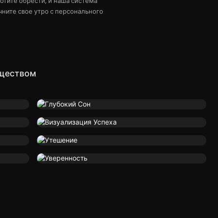
хотите обрести, и наша система
чните свое утро с персонального
ществом